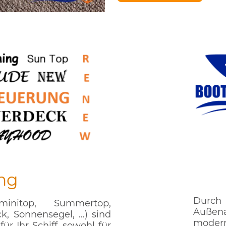
ng
Durch
minitop, Summertop,
Außena
k, Sonnensegel, …) sind
modern
ür Ihr Schiff, sowohl für