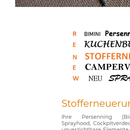
Stofferneueru
Ihre Persenning (Bi
Sprayhood, Cockpitverdec
unverzichtbare Elemente f