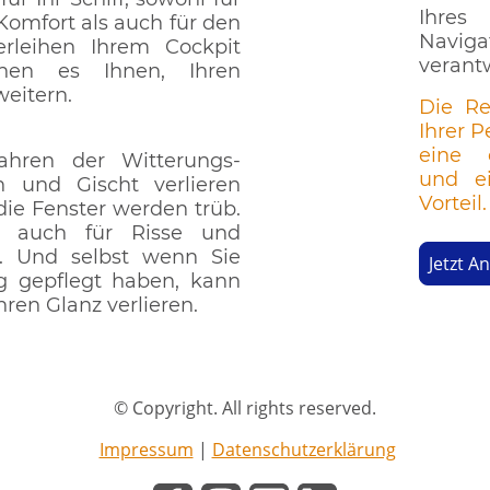
Ihres
 Komfort als auch für den
Naviga
verleihen Ihrem Cockpit
verant
hen es Ihnen, Ihren
eitern.
Die Re
Ihrer P
eine 
hren der Witterungs-
und ei
en und Gischt verlieren
Vorteil.
 die Fenster werden trüb.
 auch für Risse und
h. Und selbst wenn Sie
Jetzt A
ig gepflegt haben, kann
hren Glanz verlieren.
© Copyright. All rights reserved.
Impressum
|
Datenschutzerklärung